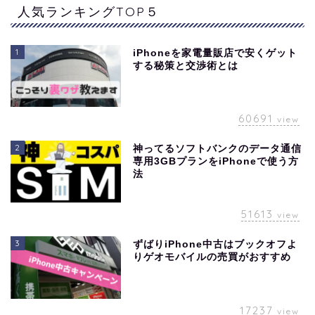
人気ランキングTOP５
1
iPhoneを家電量販店で安くゲット
する秘策と交渉術とは
60691
view
2
神ってるソフトバンクのデータ通信
専用3GBプランをiPhoneで使う方
法
51613
view
3
ずばりiPhone中古はブックオフよ
りゲオモバイルの売買がおすすめ
17237
view