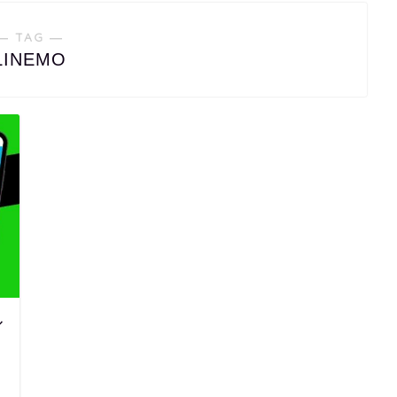
― TAG ―
LINEMO
ル
日