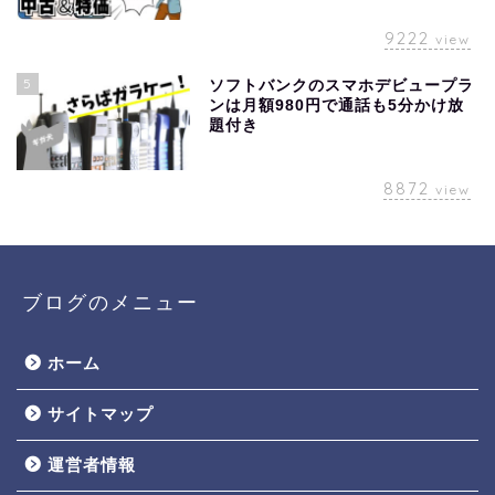
9222
view
5
ソフトバンクのスマホデビュープラ
ンは月額980円で通話も5分かけ放
題付き
8872
view
ブログのメニュー
ホーム
サイトマップ
運営者情報