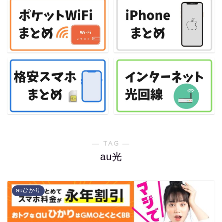
― TAG ―
au光
auひかり