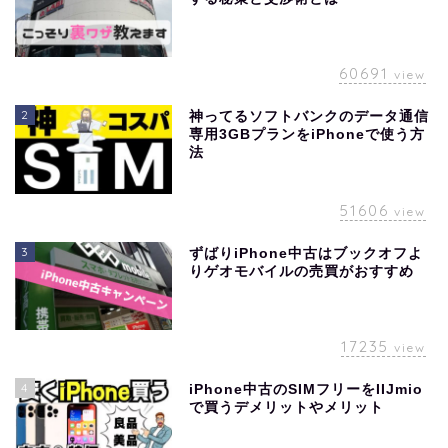
60691
view
2
神ってるソフトバンクのデータ通信
専用3GBプランをiPhoneで使う方
法
51606
view
3
ずばりiPhone中古はブックオフよ
りゲオモバイルの売買がおすすめ
17235
view
4
iPhone中古のSIMフリーをIIJmio
で買うデメリットやメリット