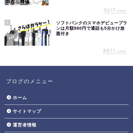
9217
view
5
ソフトバンクのスマホデビュープラ
ンは月額980円で通話も5分かけ放
題付き
8871
view
ブログのメニュー
ホーム
サイトマップ
運営者情報