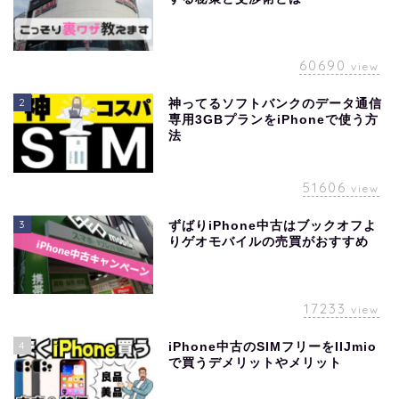
60690
view
2
神ってるソフトバンクのデータ通信
専用3GBプランをiPhoneで使う方
法
51606
view
3
ずばりiPhone中古はブックオフよ
りゲオモバイルの売買がおすすめ
17233
view
4
iPhone中古のSIMフリーをIIJmio
で買うデメリットやメリット