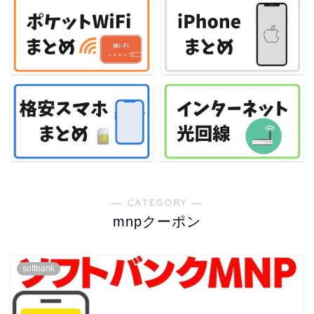
― CATEGORY ―
mnpクーポン
softbank