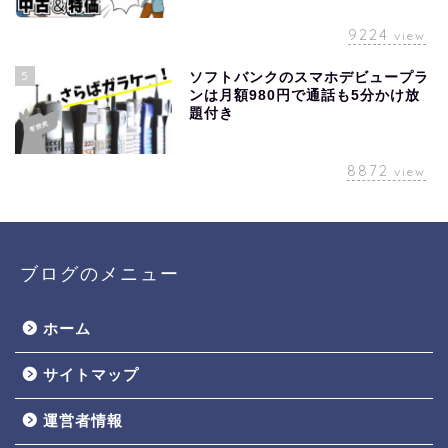
9224
view
5
ソフトバンクのスマホデビュープラ
ンは月額980円で通話も5分かけ放
題付き
8872
view
ブログのメニュー
ホーム
サイトマップ
運営者情報