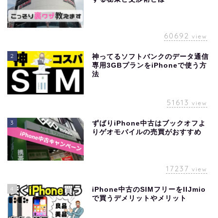
60692
view
2
神ってるソフトバンクのデータ通信
専用3GBプランをiPhoneで使う方
法
51613
view
3
ずばりiPhone中古はブックオフよ
りゲオモバイルの売買がおすすめ
17237
view
4
iPhone中古のSIMフリーをIIJmio
で買うデメリットやメリット