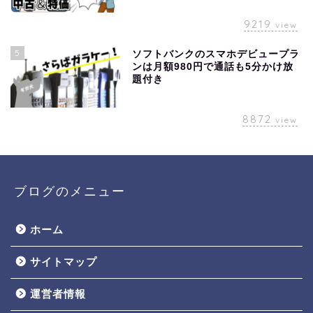
9219
view
5
ソフトバンクのスマホデビュープラ
ンは月額980円で通話も5分かけ放
題付き
8872
view
ブログのメニュー
ホーム
サイトマップ
運営者情報