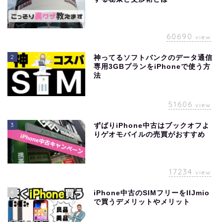
60690
view
2
神ってるソフトバンクのデータ通信
専用3GBプランをiPhoneで使う方
法
51606
view
3
ずばりiPhone中古はブックオフよ
りゲオモバイルの売買がおすすめ
17234
view
4
iPhone中古のSIMフリーをIIJmio
で買うデメリットやメリット