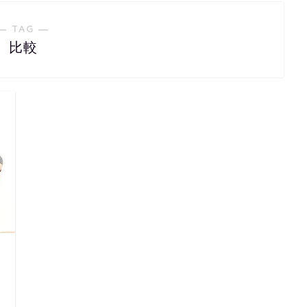
― TAG ―
比較
日