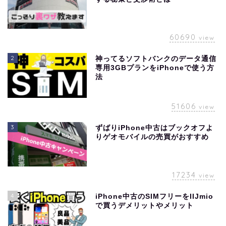
60690
view
2
神ってるソフトバンクのデータ通信
専用3GBプランをiPhoneで使う方
法
51606
view
3
ずばりiPhone中古はブックオフよ
りゲオモバイルの売買がおすすめ
17234
view
4
iPhone中古のSIMフリーをIIJmio
で買うデメリットやメリット