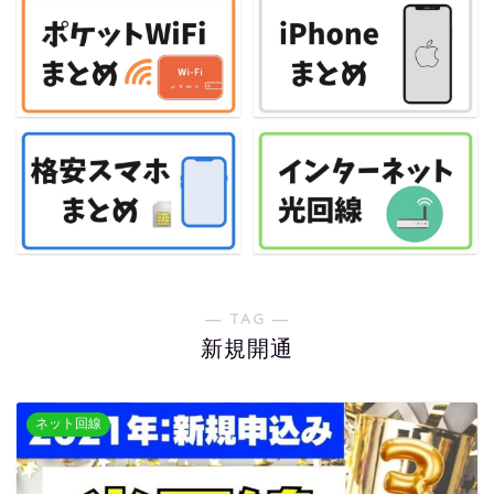
― TAG ―
新規開通
ネット回線