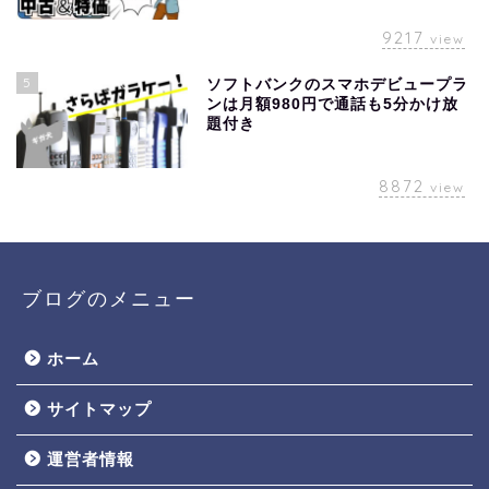
9217
view
5
ソフトバンクのスマホデビュープラ
ンは月額980円で通話も5分かけ放
題付き
8872
view
ブログのメニュー
ホーム
サイトマップ
運営者情報