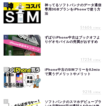
2
神ってるソフトバンクのデータ通信
専用3GBプランをiPhoneで使う方
法
51606
view
3
ずばりiPhone中古はブックオフよ
りゲオモバイルの売買がおすすめ
17234
view
4
iPhone中古のSIMフリーをIIJmio
で買うデメリットやメリット
9218
view
5
ソフトバンクのスマホデビュープラ