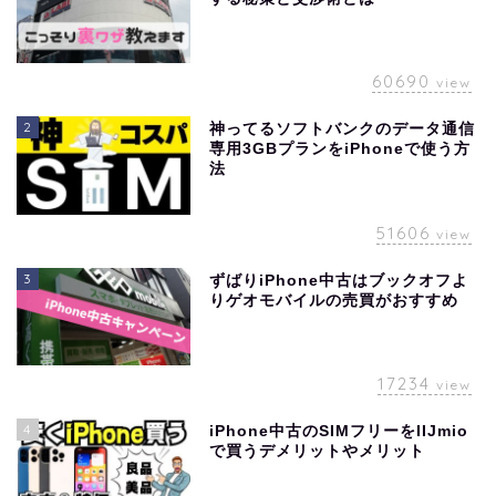
60690
view
2
神ってるソフトバンクのデータ通信
専用3GBプランをiPhoneで使う方
法
51606
view
3
ずばりiPhone中古はブックオフよ
りゲオモバイルの売買がおすすめ
17234
view
4
iPhone中古のSIMフリーをIIJmio
で買うデメリットやメリット