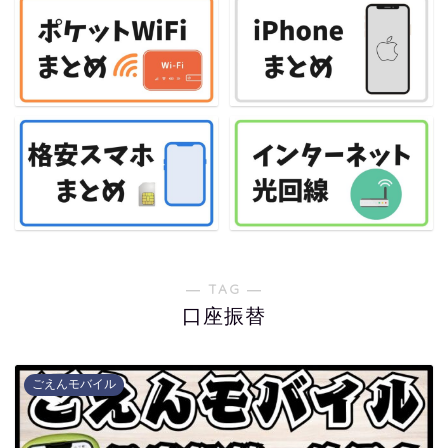
― TAG ―
口座振替
ごえんモバイル