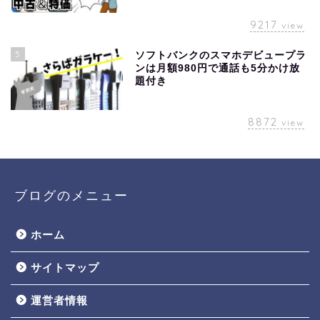
9217
view
5
ソフトバンクのスマホデビュープラ
ンは月額980円で通話も5分かけ放
題付き
8872
view
ブログのメニュー
ホーム
サイトマップ
運営者情報