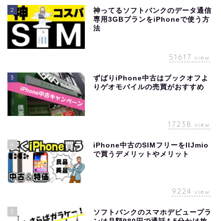
2
神ってるソフトバンクのデータ通信
専用3GBプランをiPhoneで使う方
法
51617
view
3
ずばりiPhone中古はブックオフよ
りゲオモバイルの売買がおすすめ
17238
view
4
iPhone中古のSIMフリーをIIJmio
で買うデメリットやメリット
9224
view
5
ソフトバンクのスマホデビュープラ